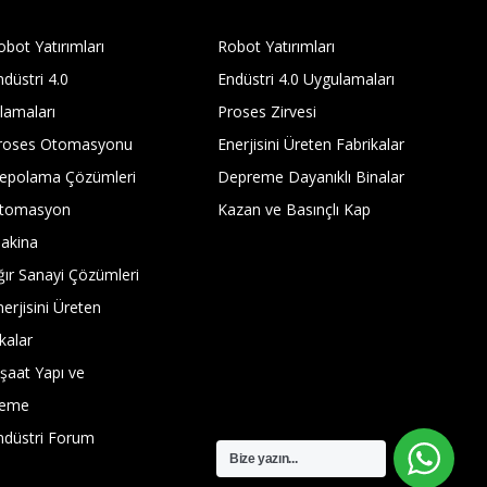
bot Yatırımları
Robot Yatırımları
düstri 4.0
Endüstri 4.0 Uygulamaları
lamaları
Proses Zirvesi
roses Otomasyonu
Enerjisini Üreten Fabrikalar
epolama Çözümleri
Depreme Dayanıklı Binalar
tomasyon
Kazan ve Basınçlı Kap
akina
ğır Sanayi Çözümleri
erjisini Üreten
kalar
şaat Yapı ve
zeme
ndüstri Forum
Bize yazın...