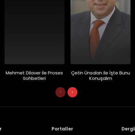
Mehmet Dilaver ile Proses
Çetin Ünsalan ile İşte Bunu
Sohbetleri
Konuşalım
r
Portaller
Dergi