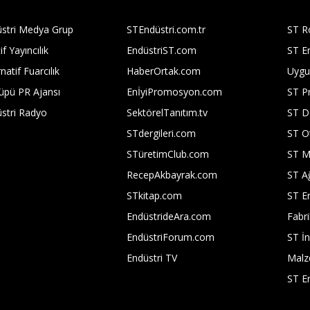
stri Medya Grup
STEndüstri.com.tr
ST Ro
if Yayıncılık
EndüstriST.com
ST En
natif Fuarcılık
HaberOrtak.com
Uygu
üpü PR Ajansı
EnİyiPromosyon.com
ST P
stri Radyo
SektörelTanıtım.tv
ST D
STdergileri.com
ST O
STüretimClub.com
ST M
RecepAkbayrak.com
ST A
STkitap.com
ST En
EndüstrideAra.com
Fabri
EndüstriForum.com
ST İn
Endüstri TV
Mal
ST E