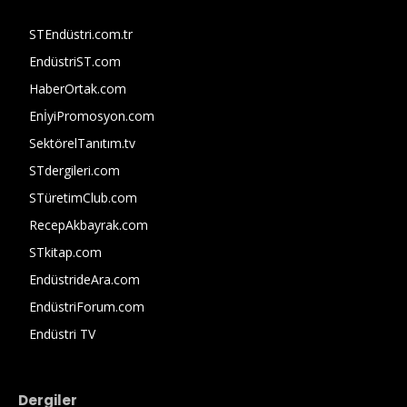
STEndüstri.com.tr
EndüstriST.com
HaberOrtak.com
EnİyiPromosyon.com
SektörelTanıtım.tv
STdergileri.com
STüretimClub.com
RecepAkbayrak.com
STkitap.com
EndüstrideAra.com
EndüstriForum.com
Endüstri TV
Dergiler