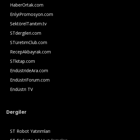
HaberOrtak.com
EnİyiPromosyon.com
SektörelTanıtım.tv
STdergileri.com
STüretimClub.com
RecepAkbayrak.com
STkitap.com
EndüstrideAra.com
EndüstriForum.com
Endüstri TV
Dergiler
ST Robot Yatırımları