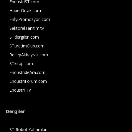
EndüstriST.com
HaberOrtak.com
EnİyiPromosyon.com
SektörelTanıtım.tv
STdergileri.com
STüretimClub.com
RecepAkbayrak.com
STkitap.com
EndüstrideAra.com
EndüstriForum.com
Endüstri TV
Dergiler
ST Robot Yatırımları