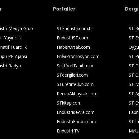
r
Portaller
Dergi
stri Medya Grup
STEndüstri.com.tr
ST Ro
if Yayıncılık
EndüstriST.com
ST En
natif Fuarcılık
HaberOrtak.com
Uygu
üpü PR Ajansı
EnİyiPromosyon.com
ST P
stri Radyo
SektörelTanıtım.tv
ST D
STdergileri.com
ST O
STüretimClub.com
ST M
RecepAkbayrak.com
ST A
STkitap.com
ST En
EndüstrideAra.com
Fabri
EndüstriForum.com
ST İn
Endüstri TV
Mal