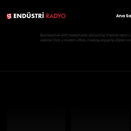
Ana S
Businessman with headphones discussing financial report, po
webinar from a modern office, creating engaging digital con