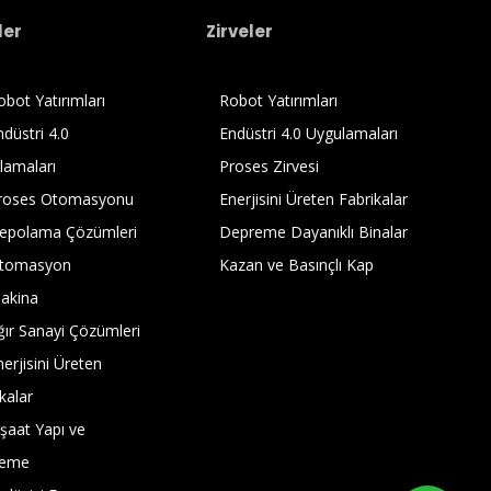
ler
Zirveler
bot Yatırımları
Robot Yatırımları
düstri 4.0
Endüstri 4.0 Uygulamaları
lamaları
Proses Zirvesi
roses Otomasyonu
Enerjisini Üreten Fabrikalar
epolama Çözümleri
Depreme Dayanıklı Binalar
tomasyon
Kazan ve Basınçlı Kap
akina
ğır Sanayi Çözümleri
erjisini Üreten
kalar
şaat Yapı ve
zeme