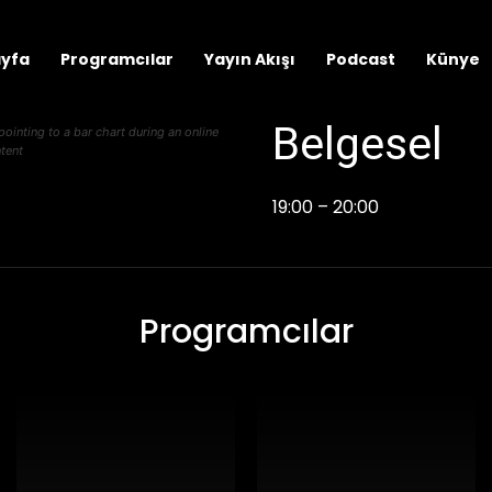
ayfa
Programcılar
Yayın Akışı
Podcast
Künye
Belgesel
inting to a bar chart during an online
tent
19:00 – 20:00
Programcılar