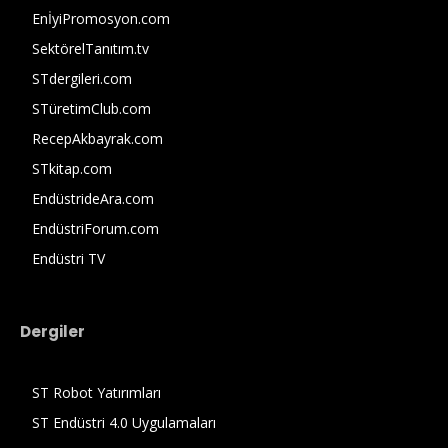
EnİyiPromosyon.com
SektörelTanıtım.tv
STdergileri.com
STüretimClub.com
RecepAkbayrak.com
STkitap.com
EndüstrideAra.com
EndüstriForum.com
Endüstri TV
Dergiler
ST Robot Yatırımları
ST Endüstri 4.0 Uygulamaları